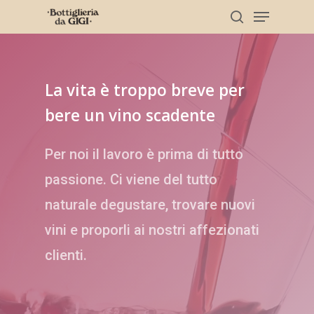
Skip
Menu
to
search
main
Clos
content
Men
La
vita
è
troppo
breve
per
bere
un
vino
scadente
Per noi il lavoro è prima di tutto
passione. Ci viene del tutto
naturale degustare, trovare nuovi
vini e proporli ai nostri affezionati
clienti.