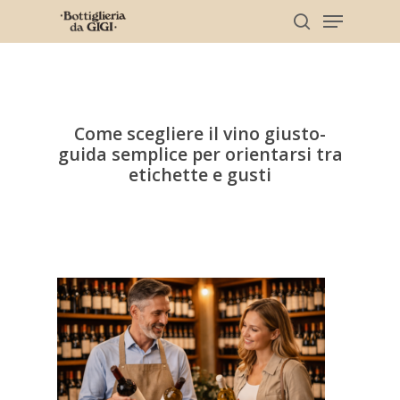
Skip
Menu
to
search
main
Clos
content
Men
Come scegliere il vino giusto-
guida semplice per orientarsi tra
etichette e gusti