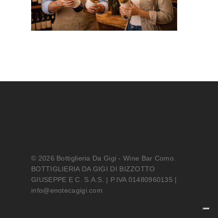
© 2026 Bottiglieria Da Gigi - Wine Bar Como.
BOTTIGLIERIA DA GIGI DI BIZZOTTO
GIUSEPPE E C. S.A.S. | P.IVA 01480960135 |
info@enotecagigi.com