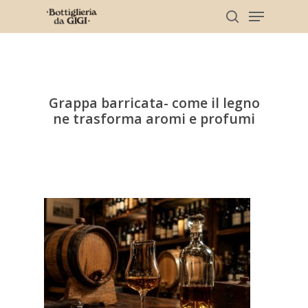
Skip
Menu
to
search
main
Clos
content
Men
Grappa barricata- come il legno
ne trasforma aromi e profumi