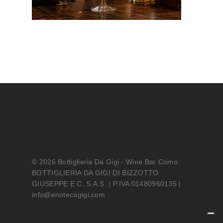
© 2026 Bottiglieria Da Gigi - Wine Bar Como.
BOTTIGLIERIA DA GIGI DI BIZZOTTO
GIUSEPPE E C. S.A.S. | P.IVA 01480960135 |
info@enotecagigi.com