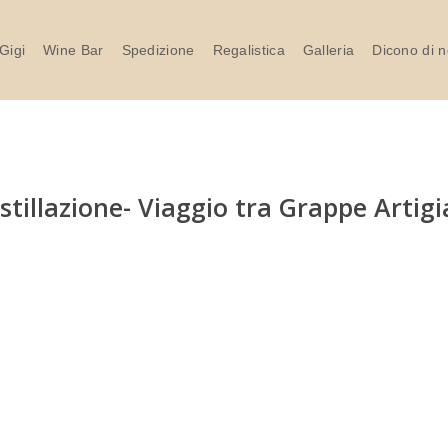
Gigi
Wine Bar
Spedizione
Regalistica
Galleria
Dicono di n
istillazione- Viaggio tra Grappe Artigi