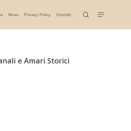
search
Menu
oi
News
Privacy Policy
Contatti
anali e Amari Storici