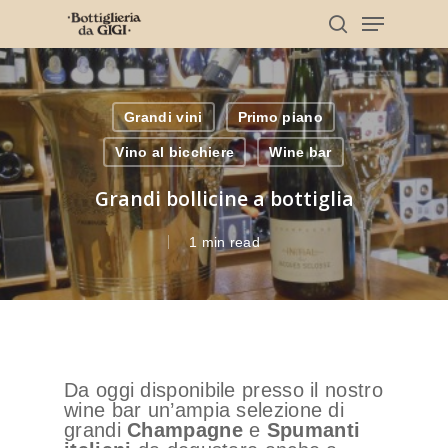
Skip
Menu
to
search
main
Clos
content
Men
Grandi vini
Primo piano
Vino al bicchiere
Wine bar
Grandi bollicine a bottiglia
1 min read
Da oggi disponibile presso il nostro
wine bar un’ampia selezione di
grandi
Champagne
e
Spumanti