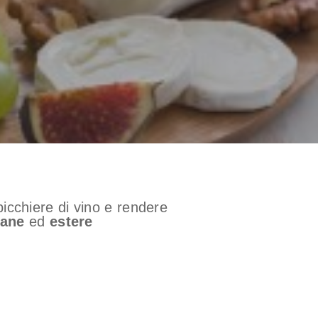
cchiere di vino e rendere
iane
ed
estere