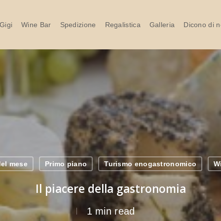
Gigi
Wine Bar
Spedizione
Regalistica
Galleria
Dicono di n
 del mese
Primo piano
Turismo enogastronomico
W
Il piacere della gastronomia
1 min read