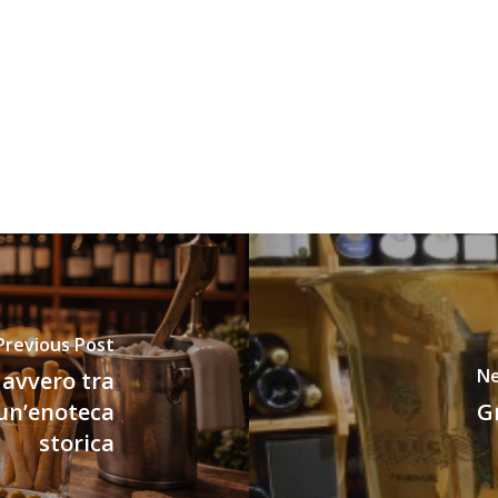
Previous Post
Ne
davvero tra
i un’enoteca
Gr
storica