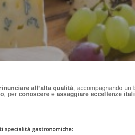
inunciare all’alta qualità
, accompagnando un bi
so
, per
conoscere
e
assaggiare
eccellenze ital
nti specialità gastronomiche: